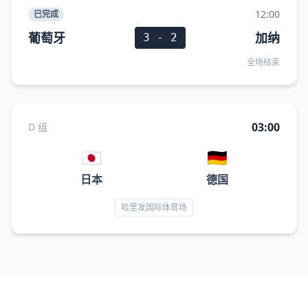
12:00
已完成
葡萄牙
加纳
3 - 2
全场结束
03:00
D 组
🇯🇵
🇩🇪
日本
德国
哈里发国际体育场