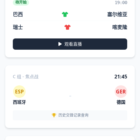
待开始
19:00
巴西
塞尔维亚
瑞士
喀麦隆
观看直播
21:45
C 组 - 焦点战
ESP
GER
-
西班牙
德国
历史交锋记录查询