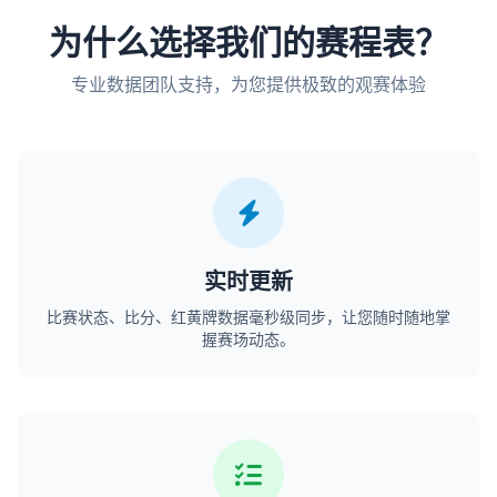
为什么选择我们的赛程表？
专业数据团队支持，为您提供极致的观赛体验
实时更新
比赛状态、比分、红黄牌数据毫秒级同步，让您随时随地掌
握赛场动态。