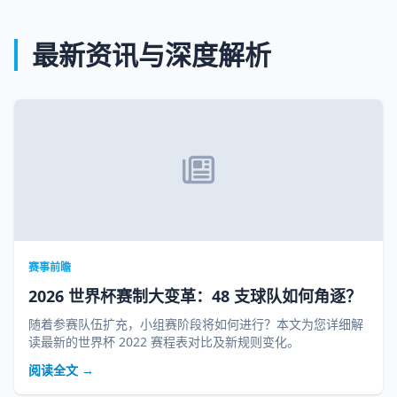
最新资讯与深度解析
赛事前瞻
2026 世界杯赛制大变革：48 支球队如何角逐？
随着参赛队伍扩充，小组赛阶段将如何进行？本文为您详细解
读最新的世界杯 2022 赛程表对比及新规则变化。
阅读全文 →