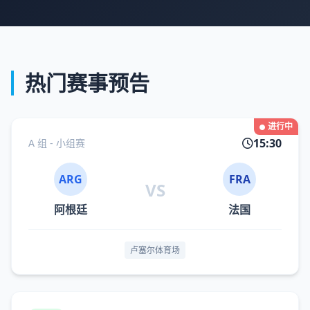
热门赛事预告
进行中
15:30
A 组 - 小组赛
ARG
FRA
VS
阿根廷
法国
卢塞尔体育场